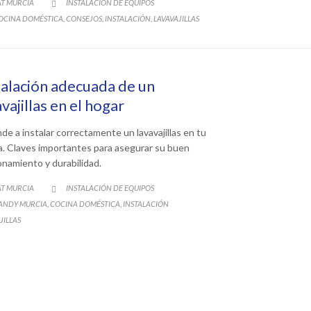
CATEGORY
AT MURCIA
INSTALACIÓN DE EQUIPOS

ATEGORY
OCINA DOMÉSTICA
CONSEJOS
INSTALACIÓN
LAVAVAJILLAS
,
,
,
talación adecuada de un
vajillas en el hogar
de a instalar correctamente un lavavajillas en tu
a. Claves importantes para asegurar su buen
onamiento y durabilidad.
CATEGORY
AT MURCIA
INSTALACIÓN DE EQUIPOS

ATEGORY
ANDY MURCIA
COCINA DOMÉSTICA
INSTALACIÓN
,
,
JILLAS