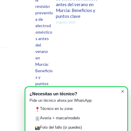
antes del verano en
Murcia: Beneficios y
puntos clave
6 agosto, 2026
×
¿Necesitas un técnico?
Pide un técnico ahora por WhatsApp:
Cuándo es
imprescindible llamar
Técnico en tu zona
al servicio técnico en
Avería + marca/modelo
Murcia por una
avería: señales claras
Foto del fallo (si puedes)