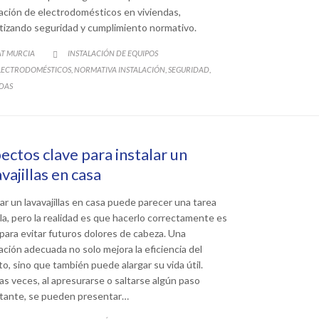
lación de electrodomésticos en viviendas,
tizando seguridad y cumplimiento normativo.
CATEGORY
AT MURCIA
INSTALACIÓN DE EQUIPOS

ATEGORY
LECTRODOMÉSTICOS
NORMATIVA INSTALACIÓN
SEGURIDAD
,
,
,
DAS
ectos clave para instalar un
vajillas en casa
lar un lavavajillas en casa puede parecer una tarea
lla, pero la realidad es que hacerlo correctamente es
 para evitar futuros dolores de cabeza. Una
lación adecuada no solo mejora la eficiencia del
to, sino que también puede alargar su vida útil.
s veces, al apresurarse o saltarse algún paso
tante, se pueden presentar…