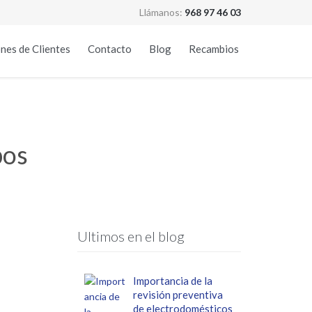
Llámanos:
968 97 46 03
Skip
nes de Clientes
Contacto
Blog
Recambios
to
content
pos
Ultimos en el blog
Importancia de la
revisión preventiva
de electrodomésticos