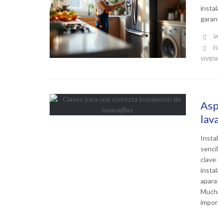
insta
garan
S

C
E

VIVIEN
Asp
lava
Insta
senci
clave
insta
apara
Mucha
impor