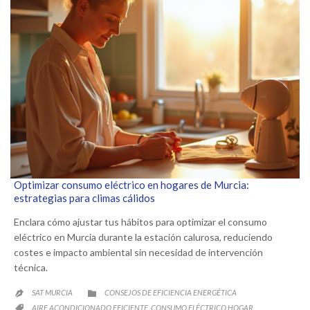
Optimizar consumo eléctrico en hogares de Murcia:
estrategias para climas cálidos
Enclara cómo ajustar tus hábitos para optimizar el consumo
eléctrico en Murcia durante la estación calurosa, reduciendo
costes e impacto ambiental sin necesidad de intervención
técnica.
CATEGORY
SAT MURCIA
CONSEJOS DE EFICIENCIA ENERGÉTICA


CATEGORY
AIRE ACONDICIONADO EFICIENTE
CONSUMO ELÉCTRICO HOGAR
,
,
