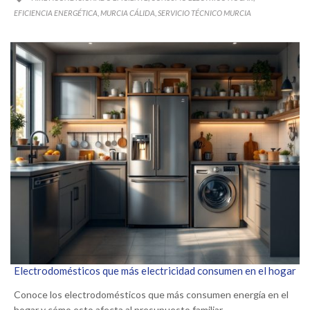
EFICIENCIA ENERGÉTICA
MURCIA CÁLIDA
SERVICIO TÉCNICO MURCIA
,
,
Electrodomésticos que más electricidad consumen en el hogar
Conoce los electrodomésticos que más consumen energía en el
hogar y cómo esto afecta al presupuesto familiar.