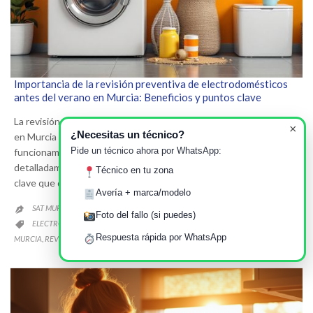
Importancia de la revisión preventiva de electrodomésticos
antes del verano en Murcia: Beneficios y puntos clave
La revisión preventiva de electrodomésticos antes del verango
×
¿Necesitas un técnico?
en Murcia es fundamental para garantizar su correcto
Pide un técnico ahora por WhatsApp:
funcionamiento durante la temporada estival. Este artículo analiza
detalladamente los beneficios principales y los componentes
Técnico en tu zona
clave que debes verificar.
Avería + marca/modelo
CATEGORY
SAT MURCIA
CONSEJOS DE EFICIENCIA ENERGÉTICA


Foto del fallo (si puedes)
CATEGORY
ELECTRODOMÉSTICOS EN BUEN ESTADO
MANTENIMIENTO VERANO
,

Respuesta rápida por WhatsApp
MURCIA
REVISIÓN PREVENTIVA ELECTRODOMÉSTICOS
SERVICIO TÉCNICO
,
,