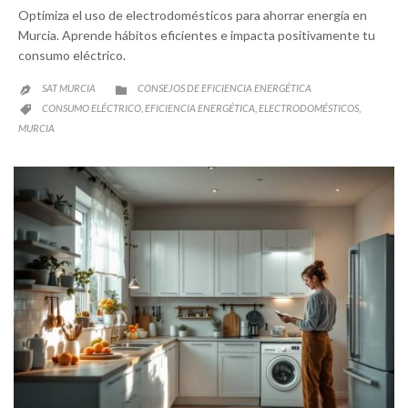
Optimiza el uso de electrodomésticos para ahorrar energía en
Murcia. Aprende hábitos eficientes e impacta positivamente tu
consumo eléctrico.
CATEGORY
SAT MURCIA
CONSEJOS DE EFICIENCIA ENERGÉTICA


CATEGORY
CONSUMO ELÉCTRICO
EFICIENCIA ENERGÉTICA
ELECTRODOMÉSTICOS
,
,
,

MURCIA