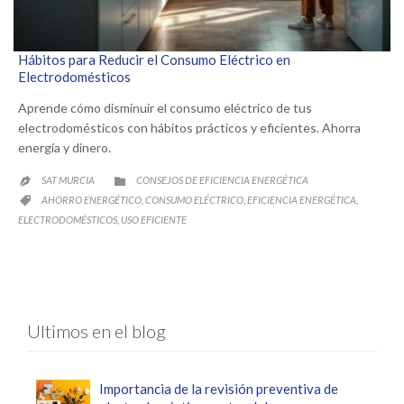
Hábitos para Reducir el Consumo Eléctrico en
Electrodomésticos
Aprende cómo disminuir el consumo eléctrico de tus
electrodomésticos con hábitos prácticos y eficientes. Ahorra
energía y dinero.
CATEGORY
SAT MURCIA
CONSEJOS DE EFICIENCIA ENERGÉTICA


CATEGORY
AHORRO ENERGÉTICO
CONSUMO ELÉCTRICO
EFICIENCIA ENERGÉTICA
,
,
,

ELECTRODOMÉSTICOS
USO EFICIENTE
,
Ultimos en el blog
Importancia de la revisión preventiva de