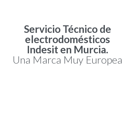
Servicio Técnico de
electrodomésticos
Indesit en Murcia.
Una Marca Muy Europea
Indesit es la marca central de la empresa italiana Indesit Company
S.p.A., la cual también es la propietaria de Ariston y Hotpoint.
Nacida en 1975 bajo este nombre, esta fábrica de
electrodomésticos se ha posicionado de un buen porcentaje del
mercado europeo, entre ellos, el español. Bajo el mismo lema, que
usa para todas sus maracas, Indesit señala que son conocidos en
toda Europa por su calidad y transparencia. También en Murcia,
nuestro
Servicio Técnico de Reparación de Electrodomésticos