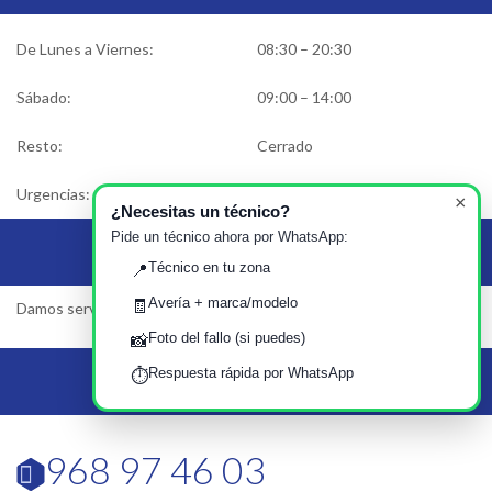
De Lunes a Viernes:
08:30 – 20:30
Sábado:
09:00 – 14:00
Resto:
Cerrado
Urgencias:
Solicitar asistencia
×
¿Necesitas un técnico?
Pide un técnico ahora por WhatsApp:
Área de Servicio
Técnico en tu zona
📍
Avería + marca/modelo
🧾
Damos servicio en Murcia, Cartagena y Playas
Foto del fallo (si puedes)
📸
Llámanos
Respuesta rápida por WhatsApp
⏱️
968 97 46 03
